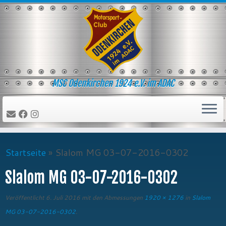
Zum
Inhalt
springen
MSC Odenkirchen 1924 e.V. im ADAC
Startseite
»
Slalom MG 03-07-2016-0302
Slalom MG 03-07-2016-0302
Veröffentlicht
6. Juli 2016
mit den Abmessungen
1920 × 1276
in
Slalom
MG 03-07-2016-0302
.