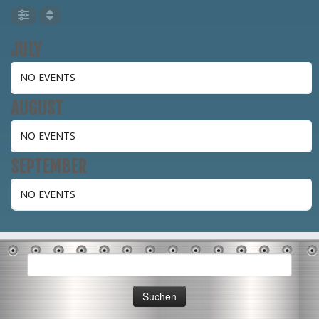
r
g
e
ö
f
JULY
f
n
e
NO EVENTS
t
)
AUGUST
NO EVENTS
SEPTEMBER
NO EVENTS
Suchen
nach: