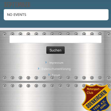
SEPTEMBER
NO EVENTS
Suchen
nach:
Impressum
Datenschutzerklärung
Forum