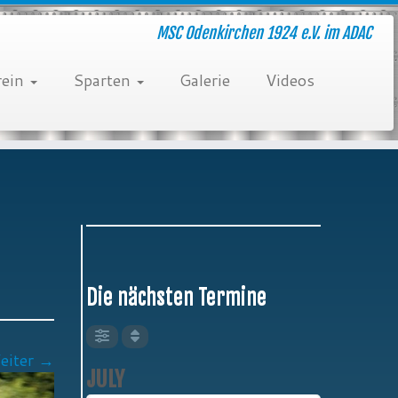
MSC Odenkirchen 1924 e.V. im ADAC
rein
Sparten
Galerie
Videos
Die nächsten Termine
eiter →
JULY