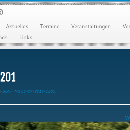
Aktuelles
Termine
Veranstaltungen
Ve
ads
Links
1
1201
n
Slalom MG 03-07-2016-1201
.
W