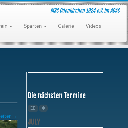
MSC Odenkirchen 1924 e.V. im ADAC
rein
Sparten
Galerie
Videos
Die nächsten Termine
eiter →
JULY