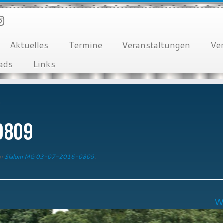
Aktuelles
Termine
Veranstaltungen
Ve
ads
Links
9
0809
n
Slalom MG 03-07-2016-0809
.
W