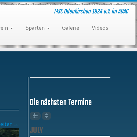
MSC Odenkirchen 1924 e.V. im ADAC
rein
Sparten
Galerie
Videos
Die nächsten Termine
eiter →
JULY