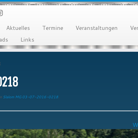
Aktuelles
Termine
Veranstaltungen
Ve
ads
Links
8
0218
n
Slalom MG 03-07-2016-0218
.
W