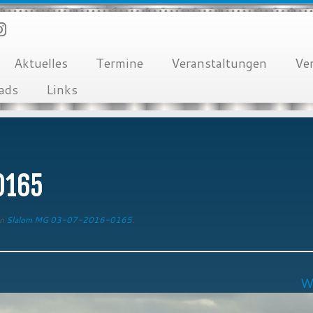
Aktuelles
Termine
Veranstaltungen
Ve
ads
Links
5
0165
n
Slalom MG 03-07-2016-0165
.
W