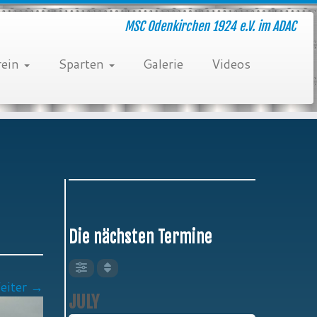
MSC Odenkirchen 1924 e.V. im ADAC
rein
Sparten
Galerie
Videos
Die nächsten Termine
eiter →
JULY