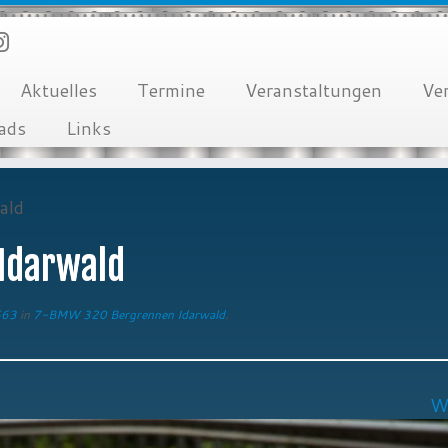
Aktuelles
Termine
Veranstaltungen
Ve
ads
Links
ald
Idarwald
563
in
7-BMW 320 Bergrennen Idarwald
.
W