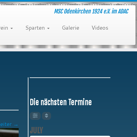
MSC Odenkirchen 1924 e.V. im ADAC
rein
Sparten
Galerie
Videos
Die nächsten Termine
eiter →
JULY