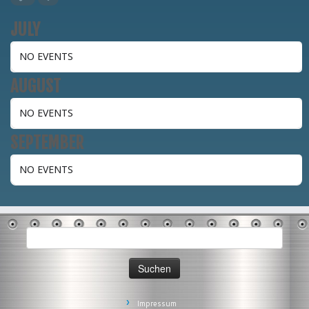
JULY
NO EVENTS
AUGUST
NO EVENTS
SEPTEMBER
NO EVENTS
Suchen
nach:
Impressum