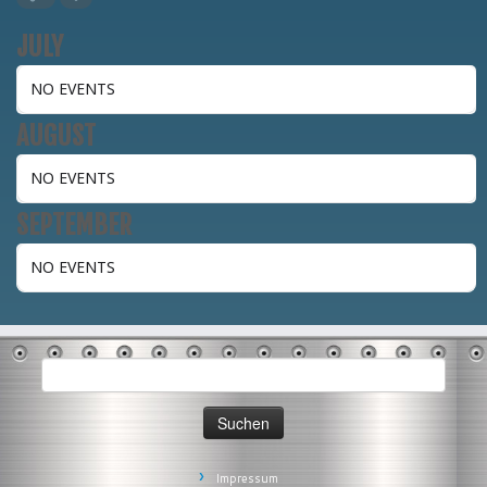
JULY
NO EVENTS
AUGUST
NO EVENTS
SEPTEMBER
NO EVENTS
Suchen
nach:
Impressum