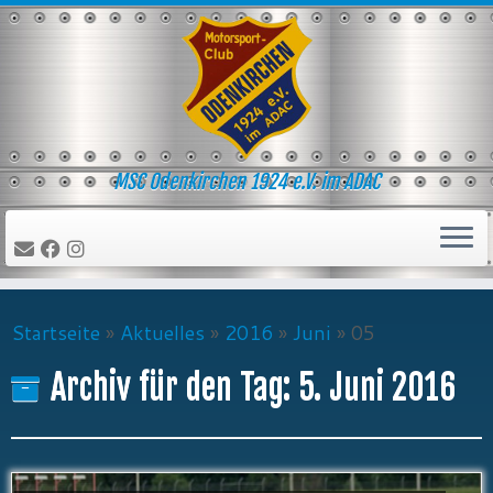
Zum
Inhalt
springen
MSC Odenkirchen 1924 e.V. im ADAC
Startseite
»
Aktuelles
»
2016
»
Juni
»
05
Archiv für den Tag:
5. Juni 2016