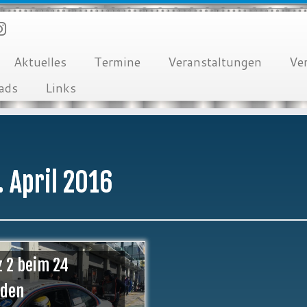
Aktuelles
Termine
Veranstaltungen
Ve
ads
Links
. April 2016
z 2 beim 24
nden