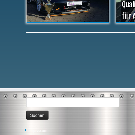
Qual
für 
Suchen
nach:
Impressum