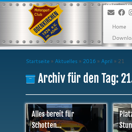
Zum
Inhalt
springen
Home
Downlo
Startseite
»
Aktuelles
»
2016
»
April
»
21
Archiv für den Tag:
21
Alles bereit für
Plat
Schotten…
Stu